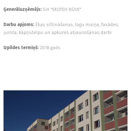
Ģenerāluzņēmējs:
SIA "EKOTEH BŪVE"
Darbu apjoms:
Ēkas siltināšanas, logu maiņa, fasādes,
jumta, kāpņutelpu un apkures atjaunošanas darbi
Izpildes termiņš:
2018.gads