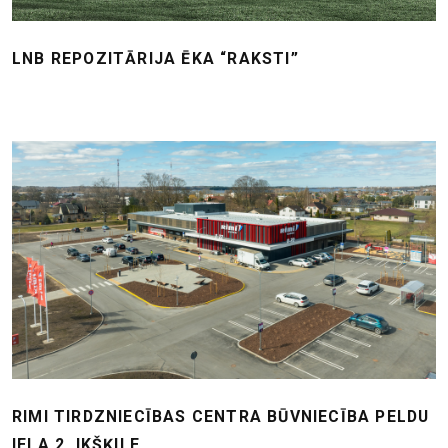
LNB REPOZITĀRIJA ĒKA “RAKSTI”
RIMI TIRDZNIECĪBAS CENTRA BŪVNIECĪBA PELDU
IELA 2, IKŠĶILE