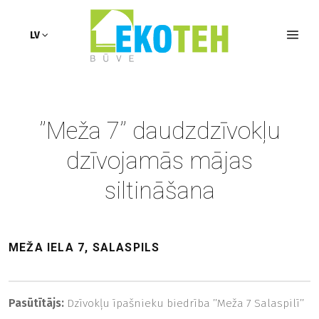
Realizētie projekti
LV
’’Meža 7’’ daudzdzīvokļu
dzīvojamās mājas
siltināšana
MEŽA IELA 7, SALASPILS
Pasūtītājs:
Dzīvokļu īpašnieku biedrība ’’Meža 7 Salaspilī’’