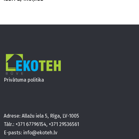
Privātuma politika
Adrese: Allažu iela 5, Rīga, LV-1005
Tālr.:
+371 67796154
,
+371 29536561
E-pasts:
info@ekoteh.lv