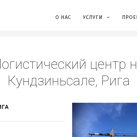
еализованные проек
О НАС
УСЛУГИ
ПРОЕ
огистический центр 
Кундзиньсале, Рига
ИГА