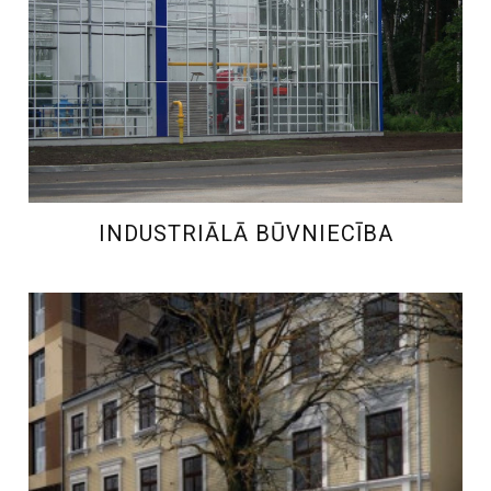
INDUSTRIĀLĀ BŪVNIECĪBA
INDUSTRIĀLĀ BŪVNIECĪBA
REKONSTRUKCIJA