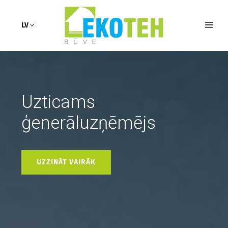
LV
Uzticams
ģenerāluzņēmējs
UZZINĀT VAIRĀK