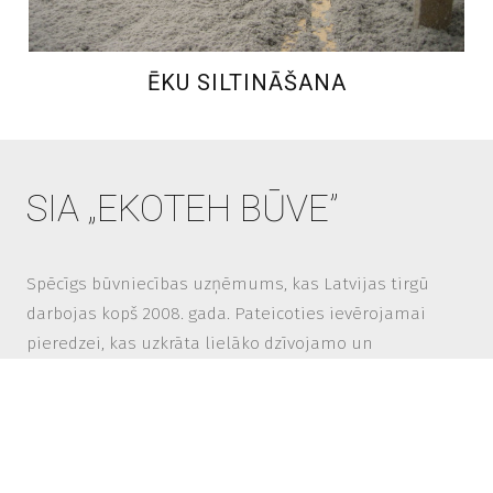
ĒKU SILTINĀŠANA
SIA „EKOTEH BŪVE”
Spēcīgs būvniecības uzņēmums, kas Latvijas tirgū
darbojas kopš 2008. gada. Pateicoties ievērojamai
pieredzei, kas uzkrāta lielāko dzīvojamo un
industriālo projektu būvniecībā, piedāvājam
ģenerāluzņēmēja priekšrocības – nodrošinām
visaptverošu projekta ciklu un uzņemamies pilnu
atbildību par uzticēto objektu.