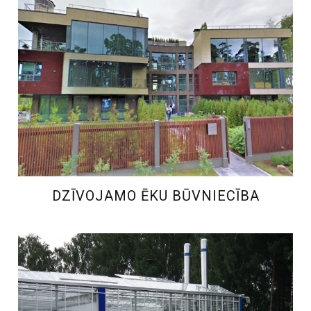
Spēcīgs būvniecības
partneris
DZĪVOJAMO ĒKU BŪVNIECĪBA
UZZINĀT VAIRĀK
DZĪVOJAMO ĒKU BŪVNIECĪBA